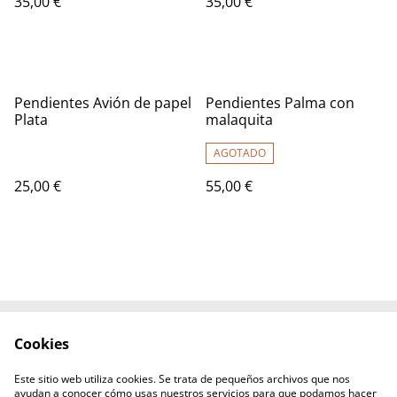
35,00 €
35,00 €
Pendientes Avión de papel
Pendientes Palma con
Plata
malaquita
AGOTADO
25,00 €
55,00 €
Cookies
Contáctanos
Términos y
Condiciones
Este sitio web utiliza cookies. Se trata de pequeños archivos que nos
Política de Privacidad
Política de Cookies
ayudan a conocer cómo usas nuestros servicios para que podamos hacer